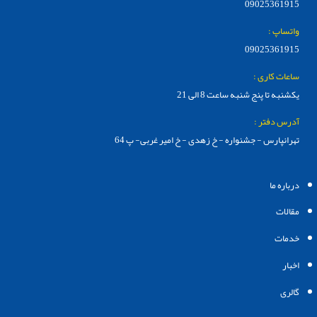
09025361915
واتساپ :
09025361915
ساعات کاری :
یکشنبه تا پنج شنبه ساعت 8 الی 21
آدرس دفتر :
تهرانپارس - جشنواره - خ زهدی - خ امیر غربی- پ 64
درباره ما
مقالات
خدمات
اخبار
گالری