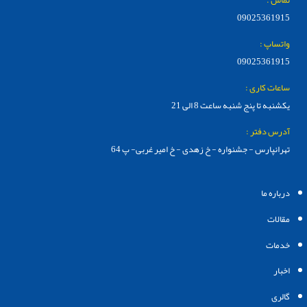
09025361915
واتساپ :
09025361915
ساعات کاری :
یکشنبه تا پنج شنبه ساعت 8 الی 21
آدرس دفتر :
تهرانپارس - جشنواره - خ زهدی - خ امیر غربی- پ 64
درباره ما
مقالات
خدمات
اخبار
گالری