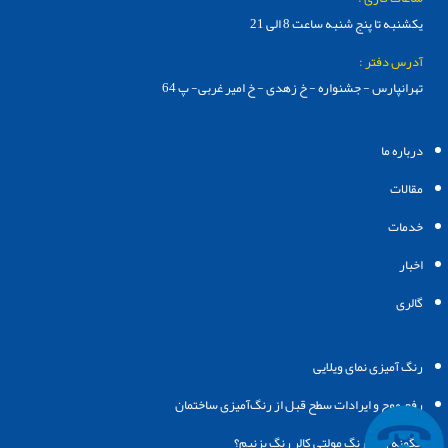
یکشنبه تا پنج شنبه ساعت 8 الی 21
آدرس دفتر :
تهرانپارس - جشنواره - خ زهدی - خ امیر غربی- پ 64
درباره ما
مقالات
خدمات
اخبار
گالری
رنگ‌ آمیزی نمای ویلایی
رفع موج و ایرادات سطح قبل از رنگ‌آمیزی ساختمان
چگونه روی رنگ مولتی کالر رنگ بزنیم؟