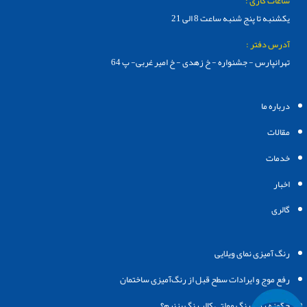
ساعات کاری :
یکشنبه تا پنج شنبه ساعت 8 الی 21
آدرس دفتر :
تهرانپارس - جشنواره - خ زهدی - خ امیر غربی- پ 64
درباره ما
مقالات
خدمات
اخبار
گالری
رنگ‌ آمیزی نمای ویلایی
رفع موج و ایرادات سطح قبل از رنگ‌آمیزی ساختمان
چگونه روی رنگ مولتی کالر رنگ بزنیم؟