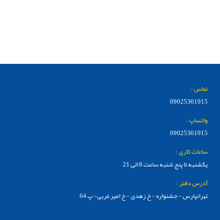
تماس :
09025361915
واتساپ :
09025361915
ساعات کاری :
یکشنبه تا پنج شنبه ساعت 8 الی 21
آدرس دفتر :
تهرانپارس - جشنواره - خ زهدی - خ امیر غربی- پ 64