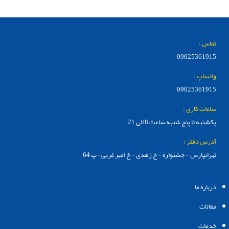
تماس :
09025361915
واتساپ :
09025361915
ساعات کاری :
یکشنبه تا پنج شنبه ساعت 8 الی 21
آدرس دفتر :
تهرانپارس - جشنواره - خ زهدی - خ امیر غربی- پ 64
درباره ما
مقالات
خدمات