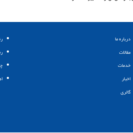
درباره ما
رن
مقالات
رف
خدمات
چگ
اخبار
اه
گالری