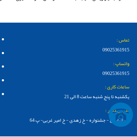
تماس :
09025361915
واتساپ :
09025361915
ساعات کاری :
یکشنبه تا پنج شنبه ساعت 8 الی 21
آدرس دفتر :
تهرانپارس - جشنواره - خ زهدی - خ امیر غربی- پ 64