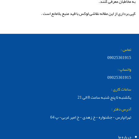
به مخاطبان معرفی کنند.
کپی برداری از این مقاله نقاشی لوکس با قید منبع بلامانع است .
تماس :
09025361915
واتساپ :
09025361915
ساعات کاری :
یکشنبه تا پنج شنبه ساعت 8 الی 21
آدرس دفتر :
تهرانپارس - جشنواره - خ زهدی - خ امیر غربی- پ 64
درباره ما