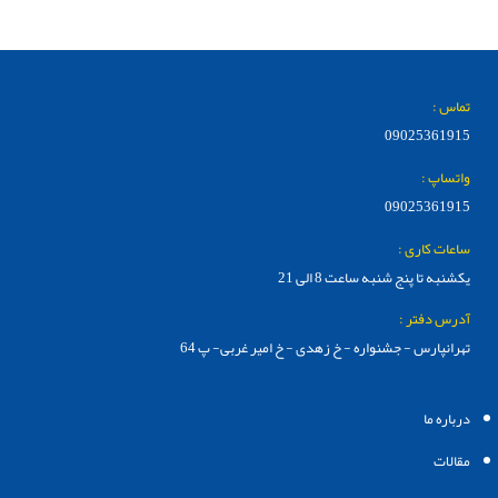
تماس :
09025361915
واتساپ :
09025361915
ساعات کاری :
یکشنبه تا پنج شنبه ساعت 8 الی 21
آدرس دفتر :
تهرانپارس - جشنواره - خ زهدی - خ امیر غربی- پ 64
درباره ما
مقالات