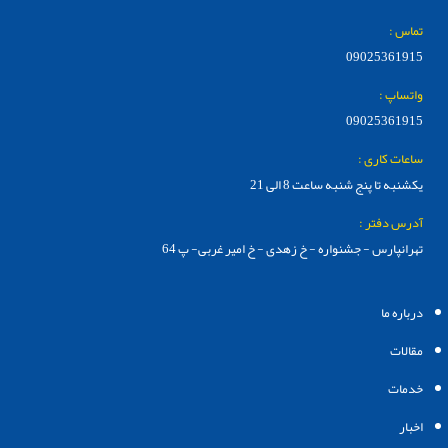
تماس :
09025361915
واتساپ :
09025361915
ساعات کاری :
یکشنبه تا پنج شنبه ساعت 8 الی 21
آدرس دفتر :
تهرانپارس - جشنواره - خ زهدی - خ امیر غربی- پ 64
درباره ما
مقالات
خدمات
اخبار