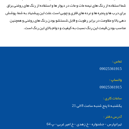
شما استفاده از رنگ های نیمه مات و مات در دیوار ها و استفاده از رنگ های روغنی براق
برای درب ها و پنجره ها و نرده های فلزی و چوبی است.علت این پیشنهاد به شما، پوشش
دهی بالا و مقاومت در برابر رطوبت و قابل شستشو بودن رنگ های روغنی و همچنین
مناسب بودن قیمت این رنگ نسبت به کیفیت و دوام بالای این رنگ است.
تماس :
09025361915
واتساپ :
09025361915
ساعات کاری :
یکشنبه تا پنج شنبه ساعت 8 الی 21
آدرس دفتر :
تهرانپارس - جشنواره - خ زهدی - خ امیر غربی- پ 64