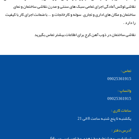
نقاشی لوکس آمادگی اجرای تمامی سبک های سنتی و مدرن نقاشی ساختمان و نمای
ساختمان و مکان های اداری و تجاری – سوله و کارخانجات و … با ضمانت اجرای کار با کیفیت
را دارد .
نقاشی ساختمان در ذوب آهن کرج برای اطلاعات بیشتر تماس بگیرید
تماس :
09025361915
واتساپ :
09025361915
ساعات کاری :
یکشنبه تا پنج شنبه ساعت 8 الی 21
آدرس دفتر :
تهرانپارس - جشنواره - خ زهدی - خ امیر غربی- پ 64