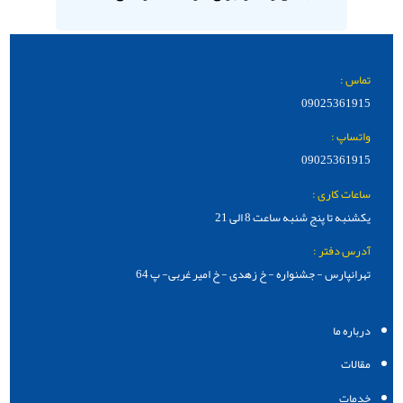
تماس :
09025361915
واتساپ :
09025361915
ساعات کاری :
یکشنبه تا پنج شنبه ساعت 8 الی 21
آدرس دفتر :
تهرانپارس - جشنواره - خ زهدی - خ امیر غربی- پ 64
درباره ما
مقالات
خدمات